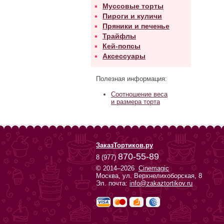
Муссовые торты
Пироги и куличи
Пряники и печенье
Трайфлы
Кей-попсы
Аксессуары
Полезная информация:
Соотношение веса
и размера торта
ЗаказТортиков.ру
870-55-89
8 (977)
© 2014–2026
Cinemagic
Москва, ул. Верхнелихоборская, 8
Эл. почта:
info@zakaztortikov.ru