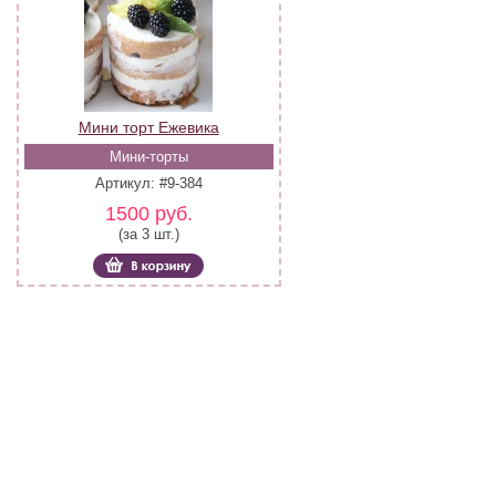
Мини торт Ежевика
Мини-торты
Артикул: #9-384
1500 руб.
(за 3 шт.)