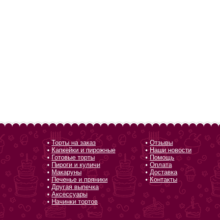
•
Торты на заказ
•
Отзывы
•
Капкейки и пирожные
•
Наши новости
•
Готовые торты
•
Помощь
•
Пироги и куличи
•
Оплата
•
Макаруны
•
Доставка
•
Печенье и пряники
•
Контакты
•
Другая выпечка
•
Аксессуары
•
Начинки тортов