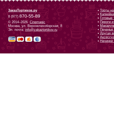
ЗаказТортиков.ру
•
Торты на
•
Капкейки
870-55-89
8 (977)
•
Готовые 
•
Пироги и
© 2014–2026
Cinemagic
•
Макарун
Москва, ул. Верхнелихоборская, 8
•
Печенье 
Эл. почта:
info@zakaztortikov.ru
•
Другая в
•
Аксессу
•
Начинки 